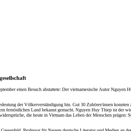
esellschaft
 September einen Besuch abstattete: Der vietnamesische Autor Nguyen 
Bedeutung der Völkerverständigung hin. Gut 30 Zuhörer/innen konnten z
dem fernöstlichen Land bekannt gemacht. Nguyen Huy Thiep ist der wic
rundwidersprüche, die heute in Vietnam das Leben der Menschen prägen: 
iesenfeld, Professor für Neuere deutsche Literatur und Medien an der 