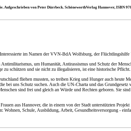
e. Aufgeschrieben von Peter Dürrbeck. SchöneworthVerlag Hannover, ISBN 978-
 Interessierte im Namen der VVN-BdA Wolfsburg, der Flüchtlingshilfe
m Antimilitarismus, um Humanität, Antirassismus und Schutz der Mens
zu schützen und sie nicht zu illegalisieren, ist eine historische Pflicht.
eutschland fliehen mussten, so treiben Krieg und Hunger auch heute M
die bei uns Schutz suchen. Auch die UN-Charta und das Grundgesetz war
Menschen sind frei und gleich an Würde und Rechten geboren. Sie sind
auen aus Hannover, die in einem von der Stadt unterstützten Projekt ill
em: Wohnen, Schule, Ausbildung, Arbeit, Gesundheitsversorgung - einfac