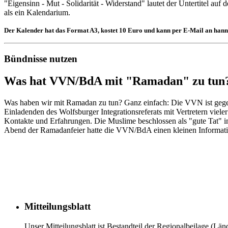
"Eigensinn - Mut - Solidarität - Widerstand" lautet der Untertitel a
als ein Kalendarium.
Der Kalender hat das Format A3, kostet 10 Euro und kann per E-Mail an hanno
Bündnisse nutzen
Was hat VVN/BdA mit "Ramadan" zu tun
Was haben wir mit Ramadan zu tun? Ganz einfach: Die VVN ist gegen
Einladenden des Wolfsburger Integrationsreferats mit Vertretern viel
Kontakte und Erfahrungen. Die Muslime beschlossen als "gute Tat" 
Abend der Ramadanfeier hatte die VVN/BdA einen kleinen Informatio
Mitteilungsblatt
Unser Mitteilungsblatt ist Bestandteil der Regionalbeilage (Länd