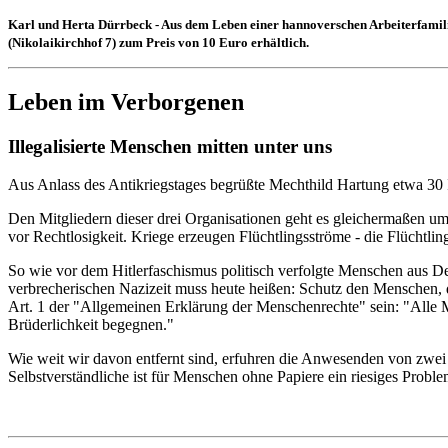
Karl und Herta Dürrbeck - Aus dem Leben einer hannoverschen Arbeiterfamili
(Nikolaikirchhof 7) zum Preis von 10 Euro erhältlich.
Leben im Verborgenen
Illegalisierte Menschen mitten unter uns
Aus Anlass des Antikriegstages begrüßte Mechthild Hartung etwa 30
Den Mitgliedern dieser drei Organisationen geht es gleichermaßen u
vor Rechtlosigkeit. Kriege erzeugen Flüchtlingsströme - die Flüchtlinge 
So wie vor dem Hitlerfaschismus politisch verfolgte Menschen aus D
verbrecherischen Nazizeit muss heute heißen: Schutz den Menschen, 
Art. 1 der "Allgemeinen Erklärung der Menschenrechte" sein: "Alle 
Brüderlichkeit begegnen."
Wie weit wir davon entfernt sind, erfuhren die Anwesenden von zwei Fr
Selbstverständliche ist für Menschen ohne Papiere ein riesiges Probl