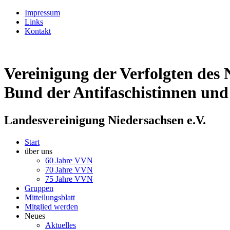
Impressum
Links
Kontakt
Vereinigung der Verfolgten des 
Bund der Antifaschistinnen und
Landesvereinigung Niedersachsen e.V.
Start
über uns
60 Jahre VVN
70 Jahre VVN
75 Jahre VVN
Gruppen
Mitteilungsblatt
Mitglied werden
Neues
Aktuelles