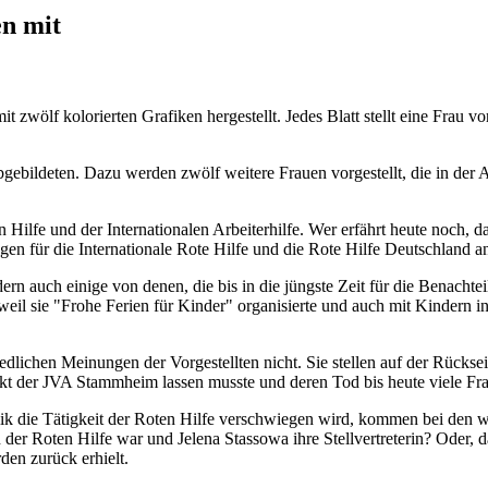
en mit
wölf kolorierten Grafiken hergestellt. Jedes Blatt stellt eine Frau vor,
bgebildeten. Dazu werden zwölf weitere Frauen vorgestellt, die in der 
n Hilfe und der Internationalen Arbeiterhilfe. Wer erfährt heute noch, 
 für die Internationale Rote Hilfe und die Rote Hilfe Deutschland an
rn auch einige von denen, die bis in die jüngste Zeit für die Benachte
weil sie "Frohe Ferien für Kinder" organisierte und auch mit Kindern i
dlichen Meinungen der Vorgestellten nicht. Sie stellen auf der Rücksei
kt der JVA Stammheim lassen musste und deren Tod bis heute viele Frag
lik die Tätigkeit der Roten Hilfe verschwiegen wird, kommen bei den 
 der Roten Hilfe war und Jelena Stassowa ihre Stellvertreterin? Oder, 
den zurück erhielt.