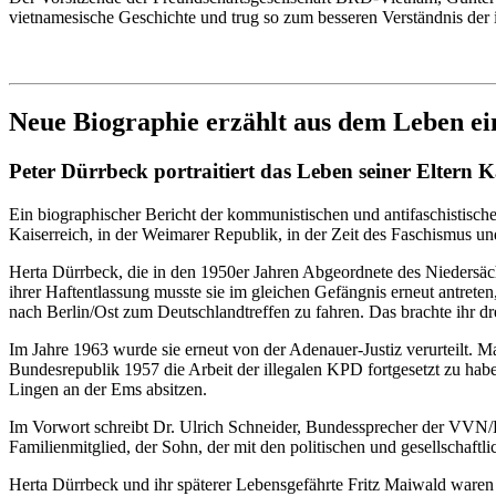
vietnamesische Geschichte und trug so zum besseren Verständnis der
Neue Biographie erzählt aus dem Leben ei
Peter Dürrbeck portraitiert das Leben seiner Eltern 
Ein biographischer Bericht der kommunistischen und antifaschistisch
Kaiserreich, in der Weimarer Republik, in der Zeit des Faschismus und
Herta Dürrbeck, die in den 1950er Jahren Abgeordnete des Niedersäc
ihrer Haftentlassung musste sie im gleichen Gefängnis erneut antreten
nach Berlin/Ost zum Deutschlandtreffen zu fahren. Das brachte ihr dr
Im Jahre 1963 wurde sie erneut von der Adenauer-Justiz verurteilt. 
Bundesrepublik 1957 die Arbeit der illegalen KPD fortgesetzt zu habe
Lingen an der Ems absitzen.
Im Vorwort schreibt Dr. Ulrich Schneider, Bundessprecher der VVN/BdA
Familienmitglied, der Sohn, der mit den politischen und gesellschaftl
Herta Dürrbeck und ihr späterer Lebensgefährte Fritz Maiwald waren be