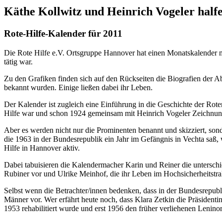
Käthe Kollwitz und Heinrich Vogeler half
Rote-Hilfe-Kalender für 2011
Die Rote Hilfe e.V. Ortsgruppe Hannover hat einen Monatskalender mit z
tätig war.
Zu den Grafiken finden sich auf den Rückseiten die Biografien der A
bekannt wurden. Einige ließen dabei ihr Leben.
Der Kalender ist zugleich eine Einführung in die Geschichte der Rote
Hilfe war und schon 1924 gemeinsam mit Heinrich Vogeler Zeichnungen
Aber es werden nicht nur die Prominenten benannt und skizziert, sonde
die 1963 in der Bundesrepublik ein Jahr im Gefängnis in Vechta saß, 
Hilfe in Hannover aktiv.
Dabei tabuisieren die Kalendermacher Karin und Reiner die unterschie
Rubiner vor und Ulrike Meinhof, die ihr Leben im Hochsicherheitstra
Selbst wenn die Betrachter/innen bedenken, dass in der Bundesrepub
Männer vor. Wer erfährt heute noch, dass Klara Zetkin die Präsidentin
1953 rehabilitiert wurde und erst 1956 den früher verliehenen Leninor