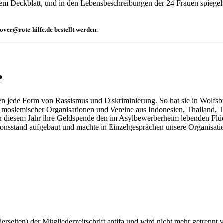
uf dem Deckblatt, und in den Lebensbeschreibungen der 24 Frauen spiegel
ver@rote-hilfe.de bestellt werden.
?
 jede Form von Rassismus und Diskriminierung. So hat sie in Wolfsbur
er moslemischer Organisationen und Vereine aus Indonesien, Thailand, 
in diesem Jahr ihre Geldspende den im Asylbewerberheim lebenden Fl
nsstand aufgebaut und machte in Einzelgesprächen unsere Organisati
erseiten) der Mitgliederzeitschrift antifa und wird nicht mehr getrennt v