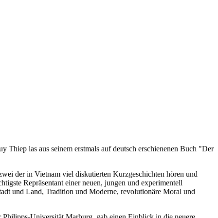
Huy Thiep las aus seinem erstmals auf deutsch erschienenen Buch "Der
wei der in Vietnam viel diskutierten Kurzgeschichten hören und
htigste Repräsentant einer neuen, jungen und experimentell
Stadt und Land, Tradition und Moderne, revolutionäre Moral und
Philipps-Universität Marburg, gab einen Einblick in die neuere