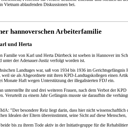
 in Vietnam ablaufenden Diskussionen bei.
ner hannoverschen Arbeiterfamilie
Karl und Herta
en Familie von Karl und Herta Dürrbeck ist soeben in Hannover im Schö
 unter der Adenauer-Justiz verfolgt worden ist.
hsischen Landtages war, saß von 1934 bis 1936 im Gerichtsgefängnis 
, weil sie als Abgeordnete mit ihren KPD-Landtagskollegen einen Artikel
ei Monate Haft wegen Unterstützung der illegalisierten FDJ ein.
Man unterstellte ihr und drei weiteren Frauen, nach dem Verbot der K
n. Verurteilt zu einem Jahr Gefängnis musste sie daraufhin die verhän
: "Der besondere Reiz liegt darin, dass hier nicht wissenschaftlich d
ichen Idealen der Eltern übereinstimmt, seine Sicht auf diese Menschen,
ide bis zu ihrem Tode aktiv in der Initiativgruppe für die Rehabilitie