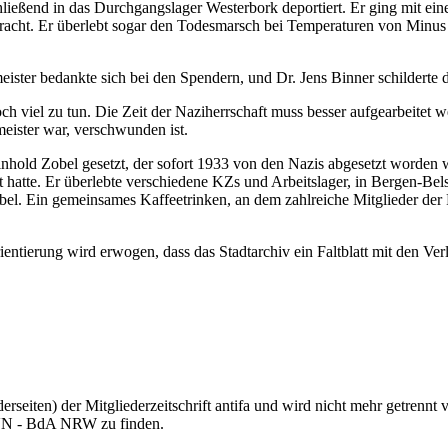
schließend in das Durchgangslager Westerbork deportiert. Er ging mit e
racht. Er überlebt sogar den Todesmarsch bei Temperaturen von Minus
meister bedankte sich bei den Spendern, und Dr. Jens Binner schilderte
 viel zu tun. Die Zeit der Naziherrschaft muss besser aufgearbeitet we
eister war, verschwunden ist.
nhold Zobel gesetzt, der sofort 1933 von den Nazis abgesetzt worden 
tzt hatte. Er überlebte verschiedene KZs und Arbeitslager, in Bergen-B
l. Ein gemeinsames Kaffeetrinken, an dem zahlreiche Mitglieder der 
rientierung wird erwogen, dass das Stadtarchiv ein Faltblatt mit den Ver
erseiten) der Mitgliederzeitschrift antifa und wird nicht mehr getrennt v
VN - BdA NRW zu finden.