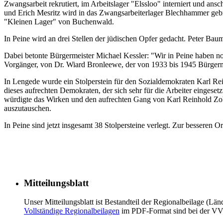
Zwangsarbeit rekrutiert, im Arbeitslager "Elssloo" interniert und an
und Erich Mesritz wird in das Zwangsarbeiterlager Blechhammer geb
"Kleinen Lager" von Buchenwald.
In Peine wird an drei Stellen der jüdischen Opfer gedacht. Peter Bau
Dabei betonte Bürgermeister Michael Kessler: "Wir in Peine haben noch
Vorgänger, von Dr. Wiard Bronleewe, der von 1933 bis 1945 Bürgerm
In Lengede wurde ein Stolperstein für den Sozialdemokraten Karl Rei
dieses aufrechten Demokraten, der sich sehr für die Arbeiter eingese
würdigte das Wirken und den aufrechten Gang von Karl Reinhold Zobe
auszutauschen.
In Peine sind jetzt insgesamt 38 Stolpersteine verlegt. Zur besseren O
Mitteilungsblatt
Unser Mitteilungsblatt ist Bestandteil der Regionalbeilage (Länd
Vollständige Regionalbeilagen
im PDF-Format sind bei der V