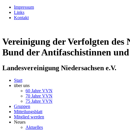
Impressum
Links
Kontakt
Vereinigung der Verfolgten des 
Bund der Antifaschistinnen und
Landesvereinigung Niedersachsen e.V.
Start
über uns
60 Jahre VVN
70 Jahre VVN
75 Jahre VVN
Gruppen
Mitteilungsblatt
Mitglied werden
Neues
Aktuelles