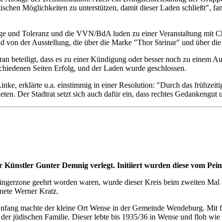
ischen Möglichkeiten zu unterstützen, damit dieser Laden schließt", fa
ge und Toleranz und die VVN/BdA luden zu einer Veranstaltung mit Ch
 von der Ausstellung, die über die Marke "Thor Steinar" und über die 
ran beteiligt, dass es zu einer Kündigung oder besser noch zu einem 
chiedenen Seiten Erfolg, und der Laden wurde geschlossen.
inke, erklärte u.a. einstimmig in einer Resolution: "Durch das frühzei
eten. Der Stadtrat setzt sich auch dafür ein, dass rechtes Gedankengut 
r Künstler Gunter Demnig verlegt. Initiiert wurden diese vom Pe
ängerzone geehrt worden waren, wurde dieser Kreis beim zweiten Mal a
nete Werner Kratz.
 Anfang machte der kleine Ort Wense in der Gemeinde Wendeburg. Mit fü
 der jüdischen Familie. Dieser lebte bis 1935/36 in Wense und floh wie