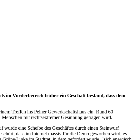
ls im Vorderbereich früher ein Geschäft bestand, dass dem
einem Treffen ins Peiner Gewerkschaftshaus ein. Rund 60
on Menschen mit rechtsextremer Gesinnung getragen wird.
uf wurde eine Scheibe des Geschäftes durch einen Steinwurf
eschürt, dass im Internet massiv für die Demo geworben wird, es
 Grüne/Linke im Stadtrat, in dem gefordert wurde, "sich energisch