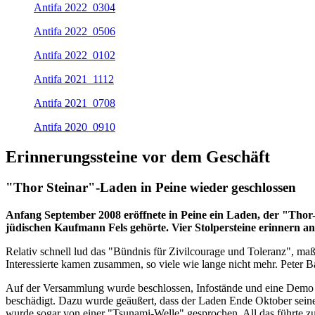
Antifa 2022_0304
Antifa 2022_0506
Antifa 2022_0102
Antifa 2021_1112
Antifa 2021_0708
Antifa 2020_0910
Erinnerungssteine vor dem Geschäft
"Thor Steinar"-Laden in Peine wieder geschlossen
Anfang September 2008 eröffnete in Peine ein Laden, der "Thor
jüdischen Kaufmann Fels gehörte. Vier Stolpersteine erinnern an 
Relativ schnell lud das "Bündnis für Zivilcourage und Toleranz", 
Interessierte kamen zusammen, so viele wie lange nicht mehr. Peter 
Auf der Versammlung wurde beschlossen, Infostände und eine Demo vo
beschädigt. Dazu wurde geäußert, dass der Laden Ende Oktober seine P
wurde sogar von einer "Tsunami-Welle" gesprochen. All das führte zu