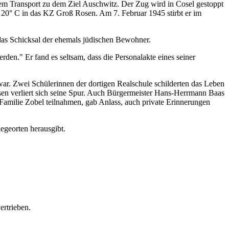
inem Transport zu dem Ziel Auschwitz. Der Zug wird in Cosel gestoppt
 20° C in das KZ Groß Rosen. Am 7. Februar 1945 stirbt er im
 das Schicksal der ehemals jüdischen Bewohner.
rden." Er fand es seltsam, dass die Personalakte eines seiner
war. Zwei Schülerinnen der dortigen Realschule schilderten das Leben
elsen verliert sich seine Spur. Auch Bürgermeister Hans-Herrmann Baas
Familie Zobel teilnahmen, gab Anlass, auch private Erinnerungen
legeorten herausgibt.
ertrieben.