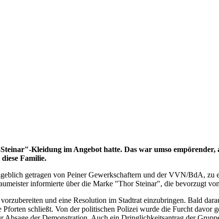
-Steinar"-Kleidung im Angebot hatte. Das war umso empörender, a
diese Familie.
maßgeblich getragen von Peiner Gewerkschaftern und der VVN/BdA, zu 
Baumeister informierte über die Marke "Thor Steinar", die bevorzugt v
rzubereiten und eine Resolution im Stadtrat einzubringen. Bald dara
forten schließt. Von der politischen Polizei wurde die Furcht davor g
r Absage der Demonstration. Auch ein Dringlichkeitsantrag der Gruppe